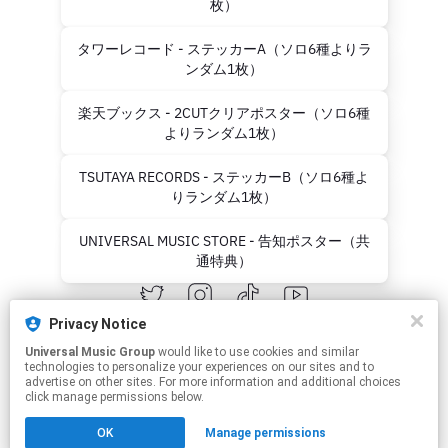
枚）
タワーレコード - ステッカーA（ソロ6種よりラ
ンダム1枚）
楽天ブックス - 2CUTクリアポスター（ソロ6種
よりランダム1枚）
TSUTAYA RECORDS - ステッカーB（ソロ6種よ
りランダム1枚）
UNIVERSAL MUSIC STORE - 告知ポスター（共
通特典）
Privacy Notice
Universal Music Group
would like to use cookies and similar
technologies to personalize your experiences on our sites and to
advertise on other sites. For more information and additional choices
click manage permissions below.
This page may contain affiliate links.
OK
Manage permissions
By using this service, you agree to the use of cookies.