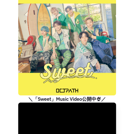
＼「Sweet」Music Video公開中🍨／