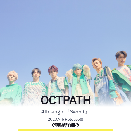
OCTPATH
4th single『Sweet』
2023.7.5 Release!!!
🍨商品詳細🍨